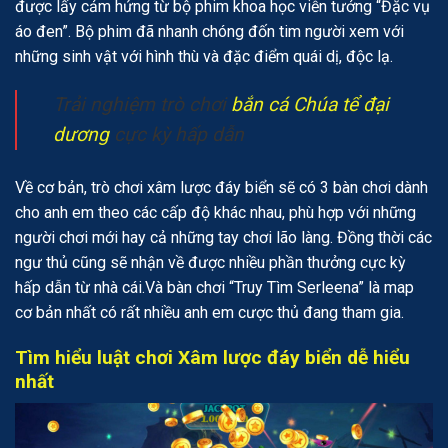
được lấy cảm hứng từ bộ phim khoa học viễn tưởng “Đặc vụ
áo đen”. Bộ phim đã nhanh chóng đốn tim người xem với
những sinh vật với hình thù và đặc điểm quái dị, độc lạ.
Trải nghiệm trò chơi
bắn cá Chúa tể đại
dương
cực kỳ hấp dẫn
Về cơ bản, trò chơi xâm lược đáy biển sẽ có 3 bàn chơi dành
cho anh em theo các cấp độ khác nhau, phù hợp với những
người chơi mới hay cả những tay chơi lão làng. Đồng thời các
ngư thủ cũng sẽ nhận về được nhiều phần thưởng cực kỳ
hấp dẫn từ nhà cái.Và bàn chơi “Truy Tìm Serleena” là map
cơ bản nhất có rất nhiều anh em cược thủ đang tham gia.
Tìm hiểu luật chơi Xâm lược đáy biển dễ hiểu
nhất