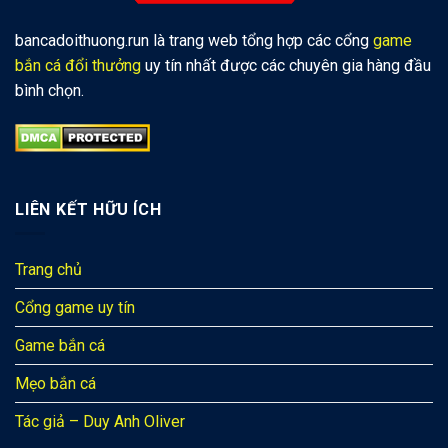
bancadoithuong.run là trang web tổng hợp các cổng
game
bắn cá đổi thưởng
uy tín nhất được các chuyên gia hàng đầu
bình chọn.
LIÊN KẾT HỮU ÍCH
Trang chủ
Cổng game uy tín
Game bắn cá
Mẹo bắn cá
Tác giả – Duy Anh Oliver