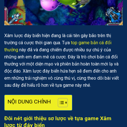
Xâm lược đáy biển hiện đang là cái tên gây bão trên thị
trường cá cược thời gian qua. Tựa
top game bắn cá đổi
thưởng
này đã và đang chiếm được nhiều sự chú ý của
những anh em đam mê cá cược. Đây là trò chơi bắn cá đổi
thưởng với một diện mạo và phiên bản hoàn toàn mới lạ và
độc đáo. Xâm lược đáy biển hứa hẹn sẽ đem đến cho anh
em những trải nghiệm vô cùng thú vị, cùng theo dõi bài viết
sau đây để hiểu rõ hơn về tựa game này nhé.
NỘI DUNG CHÍNH
Đôi nét giới thiệu sơ lược về tựa game Xâm
lược từ đáy biển