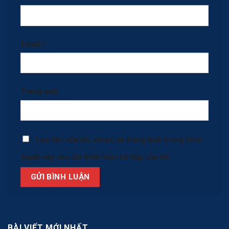
Email
*
Trang web
Lưu tên của tôi, email, và trang web trong trình
duyệt này cho lần bình luận kế tiếp của tôi.
BÀI VIẾT MỚI NHẤT