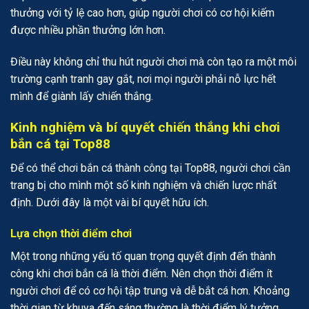
thưởng với tỷ lệ cao hơn, giúp người chơi có cơ hội kiếm
được nhiều phần thưởng lớn hơn.
Điều này không chỉ thu hút người chơi mà còn tạo ra một môi
trường cạnh tranh gay gắt, nơi mọi người phải nỗ lực hết
mình để giành lấy chiến thắng.
Kinh nghiệm và bí quyết chiến thắng khi chơi
bắn cá tại Top88
Để có thể chơi bắn cá thành công tại Top88, người chơi cần
trang bị cho mình một số kinh nghiệm và chiến lược nhất
định. Dưới đây là một vài bí quyết hữu ích.
Lựa chọn thời điểm chơi
Một trong những yếu tố quan trọng quyết định đến thành
công khi chơi bắn cá là thời điểm. Nên chọn thời điểm ít
người chơi để có cơ hội tập trung và dễ bắt cá hơn. Khoảng
thời gian từ khuya đến sáng thường là thời điểm lý tưởng.