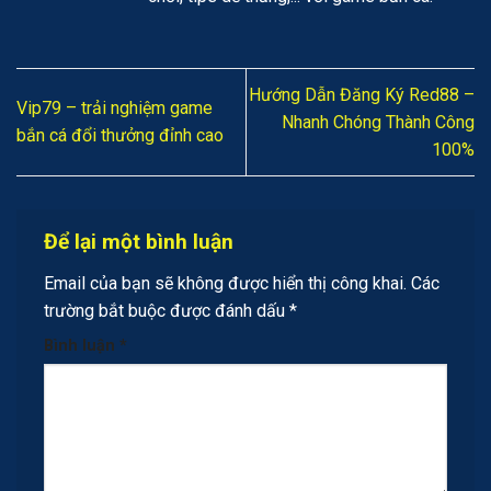
Hướng Dẫn Đăng Ký Red88 –
Vip79 – trải nghiệm game
Nhanh Chóng Thành Công
bắn cá đổi thưởng đỉnh cao
100%
Để lại một bình luận
Email của bạn sẽ không được hiển thị công khai.
Các
trường bắt buộc được đánh dấu
*
Bình luận
*