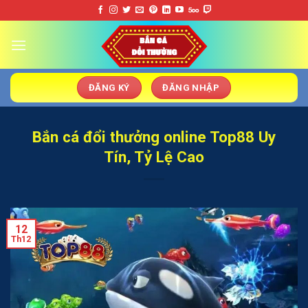
Bỏ
qua
nội
dung
ĐĂNG KÝ
ĐĂNG NHẬP
Bắn cá đổi thưởng online Top88 Uy
Tín, Tỷ Lệ Cao
12
Th12