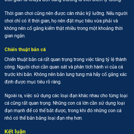
Thời gian chơi cũng nên được cân nhắc kỹ lưỡng. Nếu người
chơi chỉ có ít thời gian, họ nên đặt mục tiêu vừa phải và
không nên cố gắng kiếm thật nhiều trong một khoảng thời
gian ngắn.
Chiến thuật bắn cá
Chiến thuật bắn cá rất quan trọng trong việc tăng tỷ lệ thành
công. Người chơi cần quan sát và phân tích hành vi của cá
trước khi bắn. Không nên bắn lung tung mà hãy cố gắng xác
định được mục tiêu rõ ràng.
Ngoài ra, việc sử dụng các loại đạn khác nhau cho từng loại
cá cũng rất quan trọng. Những con cá lớn cần sử dụng loại
đạn mạnh để có thể bắt được, trong khi đó những con cá
nhỏ có thể bắn bằng loại đạn nhẹ hơn.
Kết luận