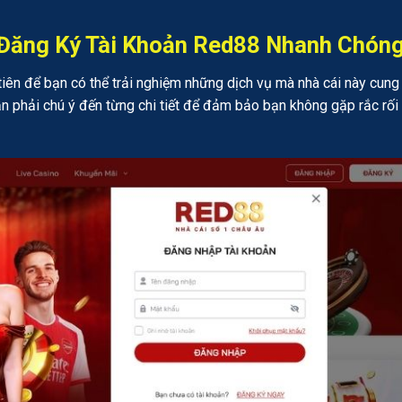
 Đăng Ký Tài Khoản Red88 Nhanh Chón
iên để bạn có thể trải nghiệm những dịch vụ mà nhà cái này cung
ần phải chú ý đến từng chi tiết để đảm bảo bạn không gặp rắc rối