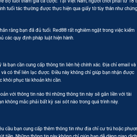
 độ tuổi tham gia cá cược. Tại Việt Nam, người chơi phải từ 18 t
inh tuổi tác thường được thực hiện qua giấy tờ tùy thân như chứn
hắn rằng bạn đã đủ tuổi. Red88 rất nghiêm ngặt trong việc kiểm
hủ các quy định pháp luật hiện hành.
 là bạn cần cung cấp thông tin liên hệ chính xác. Địa chỉ email và
 và có thể liên lạc được. Điều này không chỉ giúp bạn nhận được
 khôi phục tài khoản khi cần.
ản với thông tin nào thì những thông tin này sẽ gắn liền với tài
 không mắc phải bất kỳ sai sót nào trong quá trình này.
êu cầu bạn cung cấp thêm thông tin như địa chỉ cư trú hoặc phươ
rút tiền. Những thông tin này không chỉ giúp bạn dễ dàng giao dịch