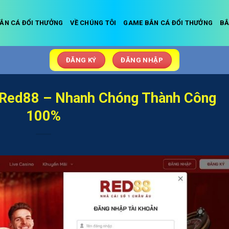
ẮN CÁ ĐỔI THƯỞNG
VỀ CHÚNG TÔI
GAME BẮN CÁ ĐỔI THƯỞNG
BẮ
ĐĂNG KÝ
ĐĂNG NHẬP
 Red88 – Nhanh Chóng Thành Công
100%