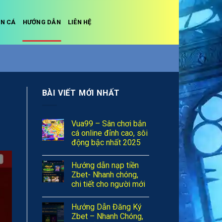
N CÁ
HƯỚNG DẪN
LIÊN HỆ
BÀI VIẾT MỚI NHẤT
Vua99 – Sân chơi bắn
cá online đỉnh cao, sôi
động bậc nhất 2025
Hướng dẫn nạp tiền
Zbet- Nhanh chóng,
chi tiết cho người mới
Hướng Dẫn Đăng Ký
Zbet – Nhanh Chóng,