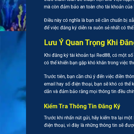
mà còn đảm bảo an toàn cho tài khoản của 
Điều này có nghĩa là bạn sẽ cần chuẩn bị sẵn
để việc đăng ký diễn ra suôn sẻ nhất có thể
Lưu Ý Quan Trọng Khi Đăn
Khi đăng ký tài khoản tại Red88, có một số 
có thể khiến bạn gặp khó khăn trong việc th
Trước tiên, bạn cần chú ý đến việc điền thôn
email hay số điện thoại, bạn sẽ khó có thể 
dẫn và đảm bảo rằng mọi thông tin đều chín
Kiểm Tra Thông Tin Đăng Ký
Trước khi nhấn nút gửi, hãy kiểm tra lại một
điện thoại, vì đây là những thông tin sẽ đư