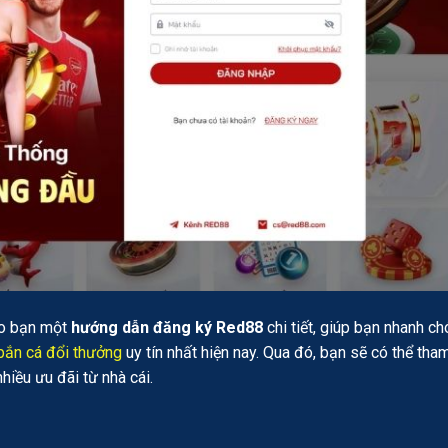
cho bạn một
hướng dẫn đăng ký Red88
chi tiết, giúp bạn nhanh c
bắn cá đổi thưởng
uy tín nhất hiện nay. Qua đó, bạn sẽ có thể tha
hiều ưu đãi từ nhà cái.