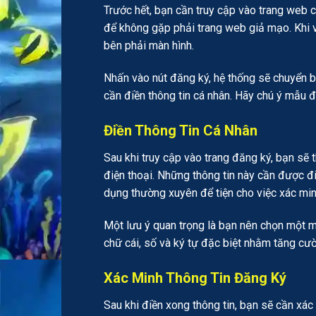
Trước hết, bạn cần truy cập vào trang web
để không gặp phải trang web giả mạo. Khi v
bên phải màn hình.
Nhấn vào nút đăng ký, hệ thống sẽ chuyển b
cần điền thông tin cá nhân. Hãy chú ý mẫu đ
Điền Thông Tin Cá Nhân
Sau khi truy cập vào trang đăng ký, bạn sẽ 
điện thoại. Những thông tin này cần được đi
dụng thường xuyên để tiện cho việc xác min
Một lưu ý quan trọng là bạn nên chọn một 
chữ cái, số và ký tự đặc biệt nhằm tăng cư
Xác Minh Thông Tin Đăng Ký
Sau khi điền xong thông tin, bạn sẽ cần xác