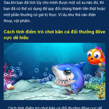
Sau khi bạn đã tích lũy cho mình được một số xu nào đó, thì
bạn đã có thể sử dụng để quy đổi chúng thành tiền thật hoặc
một phần thưởng có giá trị thực. Ví dụ như thẻ cào điện
thoại, vật phẩm…
Cách tính điểm trò chơi bắn cá đổi thưởng 8live
cực dễ hiểu
Cách tính điểm trò chơi bắn cá đổi thưởng 8live cực dễ